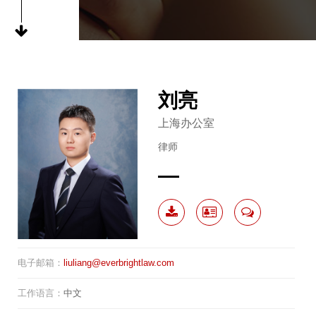
刘亮
上海办公室
律师
下载
电子
联系
电子邮箱：
liuliang@everbrightlaw.com
简历
名片
我
工作语言：
中文