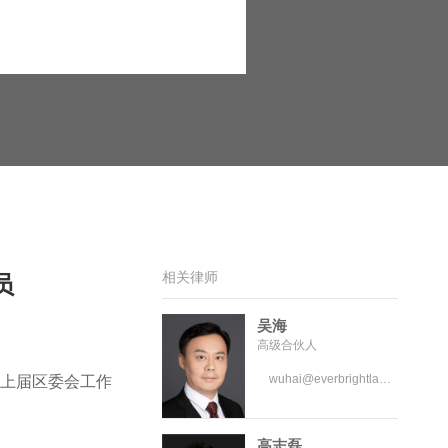
相关律师
员
吴海
高级合伙人
wuhai@everbrightlaw.com
上届区委会工作
高志磊