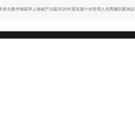
所承办案件继获评上海破产法庭2020年度首届十佳管理人优秀履职案例