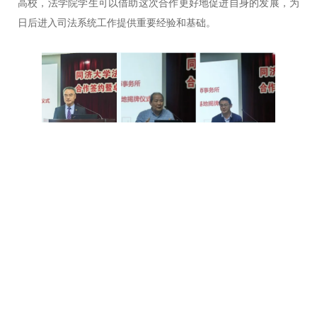
高校，法学院学生可以借助这次合作更好地促进自身的发展，为
日后进入司法系统工作提供重要经验和基础。
随后，蒋惠岭院长和祝小东主任代表双方签署合作协议。上海市
虹口区司法局党委书记、局长王浩、上海市光大律师事务所主任
祝小东、同济大学法学院院长蒋惠岭、党委书记吴为民共同为“卓
越法治人才协同培养基地”揭牌。为了进一步加强职业化法律人才
培养，同济大学法学院聘任光大律师事务所合伙人徐军、刘毅、
陈友乐三位律师为同济大学法学院兼职硕导，指导学生实践实习