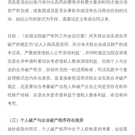
否高度混合以致只有付出高昂的费用并耗费大量的时间才能分清
资产和负债，或集团成员是否从事欺诈或没有合法商业目的的活
动，如以公司的形式为手段，逃避法定义务或合同义务。
目前，《全国法院破产审判工作会议纪要》对关联企业实质合并
破产的规定为“法人人格高度混同、区分各关联企业成员财产的成
本过高、严重损害债权人公平清偿利益”，并同时规定法院在审查
实质合并申请时要综合考虑债权人整体清偿利益。但就个人与企
业的合并破产而言，目前尚无统一的适用标准，司法实践中个案
处理模式也均存在差异。是直接参照适用关联企业实质合并破产
规定，还是要综合考量破产自然人和破产企业之间是否存在欺诈
性财产转移、实质合并是否更有益于债权人整体利益，依旧有待
考究。
（三）
个人破产与企业破产程序存在差异
就价值取向而言，个人破产程序中出于人权角度的考量，会设置