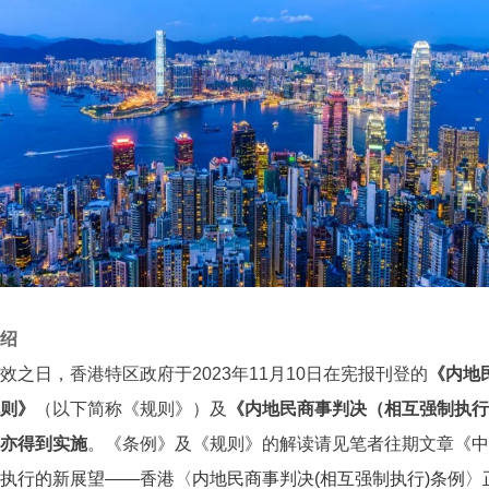
绍
效之日，香港特区政府于2023年11月10日在宪报刊登的
《内地
则》
（以下简称《规则》）及
《内地民商事判决（相互强制执行
亦得到实施
。《条例》及《规则》的解读请见笔者往期文章
《中
执行的新展望——香港〈内地民商事判决(相互强制执行)条例〉