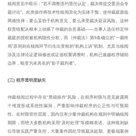
核阅意见中暗示："若不调整违约责任认定，裁决将提交委员会专
题讨论"。此类操作将技术性核阅异化为实体干预，使仲裁庭面临
两难抉择：要么妥协于机构意见，要么承受裁决延误风险。这种
权责错配从根本上动摇了仲裁的合意基础——当事人选任特定仲
裁庭的授权被机构隐性分权，而《仲裁法》第9条确立的"一裁终
局"原则则在核阅环节衍生出变相的"机构上诉"机制。尤其当核阅
涉及法律论证逻辑修改或证据权重调整时，机构已逾越程序辅助
边界，蜕变为未具名的"影子裁判者"。
(三)
程序透明度缺失
仲裁核阅过程中存在“黑箱操作”风险，在程序时限与意见披露两
个维度形成系统性漏洞，严重影响仲裁程序的公正性与可预期
性。在时限管控层面，国内仅有少量仲裁机构在规则中明确核阅
期限，而绝大多数机构采用“及时处理”等模糊表述。这种规则缺
位导致实践严重失控，大量案件因此导致裁决超期。更极端案例