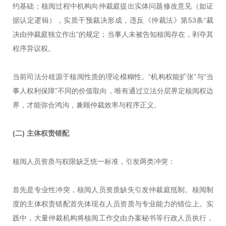
约基础；核阅过程中机构向仲裁庭提出实体问题修改意见（如证
据认定逻辑），实质干预裁决形成，违反《仲裁法》第53条“裁
决由仲裁庭独立作出”的规定；当事人未被告知核阅存在，剥夺其
程序异议权。
当前司法分歧源于核阅性质的理论模糊性。“机构权能扩张”与“当
事人权利保障”不同的价值取向，唯有通过立法分层界定核阅权边
界，才能弥合鸿沟，兼顾仲裁效率与程序正义。
(二)
主体权责错配
核阅人员资质与权限缺乏统一标准，引发两类冲突：
首先是专业性冲突，核阅人员资质缺失引发仲裁庭抵制。核阅制
度的主体权责错配首先体现在人员资质与专业能力的错位上。实
践中，大量仲裁机构将核阅工作交由办案秘书等行政人员执行，