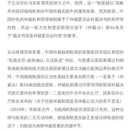
于立法空白与实务需求的张力之中。然而，这一“制度缺位”现象
并未阻碍核阅机制在中国仲裁实践中的蓬勃发展。究其根源，中
国特色的仲裁机构管理体制赋予了仲裁委员会对裁决书的程序管
控权，而这一权力在制度层面部分源于《仲裁法》第54条关
于“裁决书加盖仲裁委员会印章”的要求。
从法律规范体系看，中国仲裁核阅制度的发展路径呈现出典型的
“实践先导-政策确认-立法跟进” 特征。与普通法系国家通过判例
形成核阅规则或大陆法系国家通过成文法确立核阅边界的模式不
同，中国核阅制度的正当性基础主要来自两方面：一是基于《仲
裁法》第54条的隐含授权，仲裁机构通过印章管理权获得对裁决
书形式要件的审查职责；二是依托中共中央办公厅、国务院办公
厅联合发布的《关于完善仲裁制度提高仲裁公信力的若干意见》
（2019年）等政策文件，为核阅机制提供顶层设计支持。这种法
律与政策的二元互动结构，使核阅制度在缺乏直接法律依据的情
况下，仍能成为保障仲裁质量的关键环节。