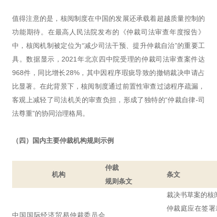
值得注意的是，核阅制度在中国的发展还承载着超越质量控制的
功能期待。在最高人民法院发布的《仲裁司法审查年度报告》
中，核阅机制被定位为“减少司法干预、提升仲裁自治”的重要工
具。数据显示，2021年北京四中院受理的仲裁司法审查案件达
968件，同比增长28%，其中因程序瑕疵导致的撤销裁决申请占
比显著。在此背景下，核阅制度通过前置性审查过滤程序疏漏，
客观上减轻了司法机关的审查负担，形成了独特的“仲裁自律-司
法尊重”的协同治理格局。
（四）
国内主要仲裁机构规则示例
仲裁
机构
条文
规则条文
裁决书草案的核
仲裁庭应在签署
中国国际经济贸易仲裁委员会