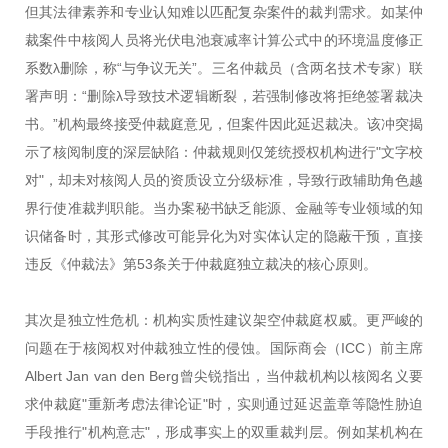
但其法律素养和专业认知难以匹配复杂案件的裁判需求。如某仲
裁案件中核阅人员将光伏电池衰减率计算公式中的环境温度修正
系数λ删除，称“与争议无关”。三名仲裁员（含两名技术专家）联
署声明：“删除λ导致技术逻辑断裂，若强制修改将拒绝签署裁决
书。”机构最终接受仲裁庭意见，但案件因此延迟裁决。该冲突揭
示了核阅制度的深层缺陷：仲裁规则仅笼统授权机构进行"文字校
对"，却未对核阅人员的资质设立分级标准，导致行政辅助角色越
界行使准裁判职能。当办案秘书缺乏能源、金融等专业领域的知
识储备时，其形式修改可能异化为对实体认定的隐蔽干预，直接
违反《仲裁法》第53条关于仲裁庭独立裁决的核心原则。
其次是独立性危机：机构实质性建议架空仲裁庭权威。更严峻的
问题在于核阅权对仲裁独立性的侵蚀。国际商会（ICC）前主席
Albert Jan van den Berg曾尖锐指出，当仲裁机构以核阅名义要
求仲裁庭"重新考虑法律论证"时，实则通过延迟盖章等隐性胁迫
手段推行"机构意志"，形成事实上的双重裁判层。例如某机构在