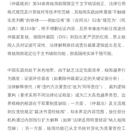
《仲裁规则》第34条将核阅权限限定于文字错误校正、法律引用
格式规范及计算核对等技术性范畴，其核阅实践始终遵循“不触碰
实质判断”的铁律——例如仅将“第《合同法》52条”规范为“《民
法典》第153条”，绝不增删论证内容，且所有修改均标注痕迹供
仲裁庭复核。德国仲裁院（DIS）则划出更严厉的红线，禁止核
阅人员对证据可采性、法律解释路径或责任裁量逻辑提出意见，
将核阅彻底定位于文书辅助功能，彻底隔绝实体干预可能。
中国实践却处于灰色地带。由于缺乏法定负面清单，核阅越界行
为频发：证据评价篡改（如删除仲裁庭认定的关键证据分析）、
法律解释替代（将“违约方次要责任”改为“同等责任”）、裁判逻辑
重构（要求采用不同法律论证框架）成为三大高危越界类型。边
界模糊的根源在于双重制度缺陷：一方面，《仲裁法》及主流规
则仅笼统规定“裁决书需经核阅”，却未界定内容范围，放任部分
机构通过内部指引扩大解释（如将“法律适用明显错误”纳入核阅
范畴）；另一方面，核阅功能已从文书校对异化为质量管控工