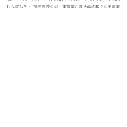
民法院认为：“凯德嘉茂公司主张苗苗在发放年终奖之前申请离
职，根据员工手册中‘若双方的劳动合同在绩效奖金发放之前解除
或终止或员工本人在绩效奖金发放前提出辞职申请的，则员工无
权享受上述奖金’的规定，其公司无需支付年终奖。因劳动者享有
取得劳动报酬的权利，年终奖亦是其正常劳动的劳动报酬，员工
手册的此项规定排除了劳动者获得劳动报酬的权利，应为无效”。
另外，在本案的一审判决中，北京市西城区人民法院认为：“根据
相关规定，‘工资’是指用人单位依据国家有关规定或劳动合同的约
定，以货币形式直接支付给本单位劳动者的劳动报酬，一般包括
计时工资、计件工资、奖金、津贴和补贴、延长工作时间的工资
报酬以及特殊情况下支付的工资等。年终奖是用人单位根据全年
经济效益和对员工全年工作业绩的综合考核情况而发放的一次性
奖金，属于合法劳动报酬的范畴，而不只是用人单位激励员工、
留住人才的手段，用人单位不得无故拖欠或克扣”。