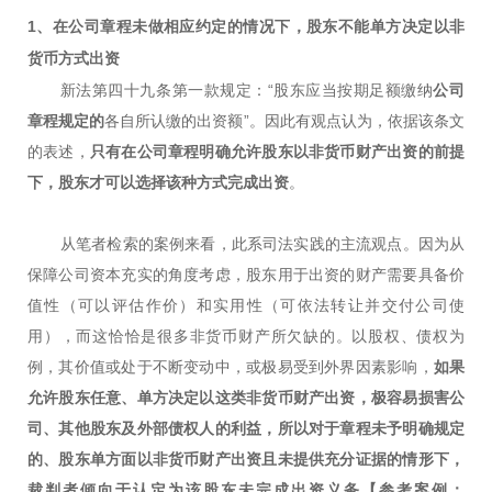
1、在公司章程未做相应约定的情况下，
股东不能单方决定以非
货币方式出资
新法第四十九条第一款规定：“股东应当按期足额缴纳
公司
章程规定的
各自所认缴的出资额”。因此有观点认为，依据该条文
的表述，
只有在公司章程明确允许股东以非货币财产出资的前提
下，股东才可以选择该种方式完成出资
。
从笔者检索的案例来看，此系司法实践的主流观点。因为从
保障公司资本充实的角度考虑，股东用于出资的财产需要具备价
值性（可以评估作价）和实用性（可依法转让并交付公司使
用），而这恰恰是很多非货币财产所欠缺的。以股权、债权为
例，其价值或处于不断变动中，或极易受到外界因素影响，
如果
允许股东任意、单方决定以这类非货币财产出资，极容易损害公
司、其他股东及外部债权人的利益，所以对于章程未予明确规定
的、股东单方面以非货币财产出资且未提供充分证据的情形下，
裁判者倾向于认定为该股东未完成出资义务【参考案例：