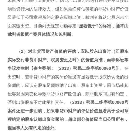
未依法全面履行出资义务”。因此，出资时未进行评估并不直接影
响出资行为的法律效力，但如果最终评估确定的非货币财产价值
显著低于公司章程所约定股东应缴出资，裁判者将认定股东未全
面实缴出资。目前尚无规定明确界定
“显著低于”的标准，通常由
裁判者根据个案具体情况加以判断
。
（2）对非货币财产价值的评估，应以股东出资时（即股东
实际交付非货币财产、权属变更之时）的价值为准，而非诉讼等
争议发生时【参考案例：（2013）鄂民二终字第00060号】
。在
出资时，若非货币财产的实际价额没有显著低于股东所认缴的出
资额的，应认定股东足额缴纳了出资；股东出资后，因市场或其
他客观因素变化导致非货币财产贬值的，除非股东间另有约定，
否则出资股东不对此承担责任。
（2013）鄂民二终字第00060号
案件还进一步明确，如果非货币财产的评估价值显著高于公司章
程约定的股东认缴出资金额的，超出部分价值应当归公司所有，
但当事人另有约定的除外
。