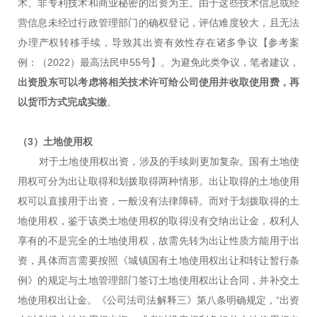
术、非专利技术和商业秘密的出资为主。由于这些技术信息或经
营信息未经过行政管理部门的确权登记，评估难度较大，且无法
办理产权转移手续，导致其出资有效性存在诸多争议【参考案
例：（2022）最高法民申55号】。为避免此类争议，笔者建议，
出资股东可以考虑将相关技术许可给公司使用并收取使用费，再
以货币方式完成实缴
。
（3）土地使用权
对于土地使用权出资，涉及的手续则更加复杂。国有土地使
用权可分为出让取得和划拨取得两种情形。出让取得的土地使用
权可以直接用于出资，一般没有法律障碍。而对于划拨取得的土
地使用权，鉴于该类土地使用权的取得没有交纳出让金，权利人
享有的不是完全的土地使用权，故需先转为出让性质方能用于出
资，具体而言需要按照《城镇国有土地使用权出让和转让暂行条
例》的规定与土地管理部门签订土地使用权出让合同，并补交土
地使用权出让金。《公司法司法解释三》第八条明确规定，“出资