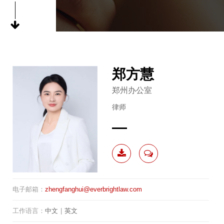
郑方慧
郑州办公室
律师
下载
联系
电子邮箱：
zhengfanghui@everbrightlaw.com
简历
我
工作语言：
中文
|
英文